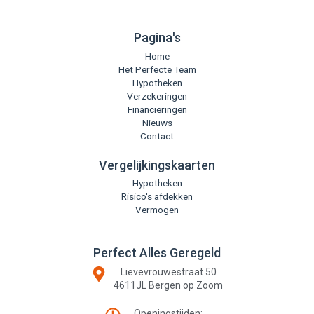
b
l
a
e
o
o
g
d
o
p
r
i
k
e
a
n
Pagina's
-
m
f
Home
Het Perfecte Team
Hypotheken
Verzekeringen
Financieringen
Nieuws
Contact
Vergelijkingskaarten
Hypotheken
Risico's afdekken
Vermogen
Perfect Alles Geregeld
Lievevrouwestraat 50
4611JL Bergen op Zoom
Openingstijden: