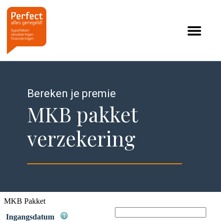
Ga
naar
de
inhoud
Bereken je premie
MKB pakket
verzekering